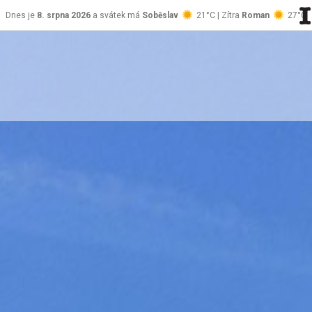
Dnes je
8. srpna 2026
a svátek má
Soběslav
21°C | Zítra
Roman
27°C
stránky Jablůnka