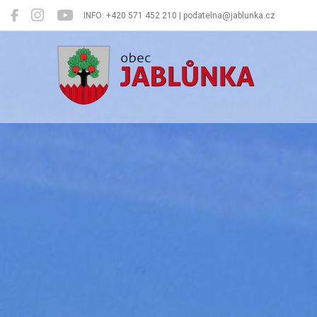
INFO: +420 571 452 210 | podatelna@jablunka.cz
Jablůnka
Oficiální 