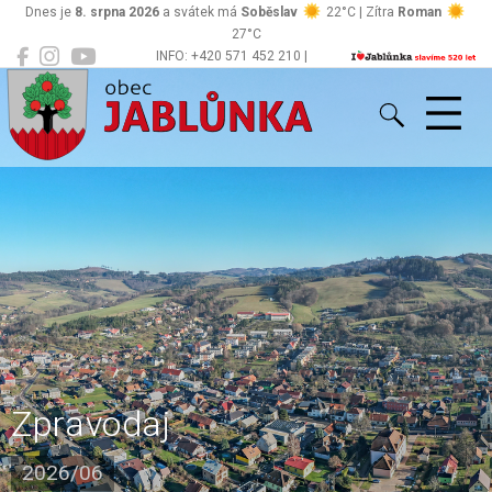
Dnes je
8. srpna 2026
a svátek má
Soběslav
22°C | Zítra
Roman
27°C
INFO: +420 571 452 210 |
Jablůnka
podatelna@jablunka.cz
Zpravodaj
2026/06