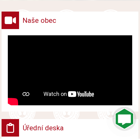
vybraných druhů odpadů v obci.
Naše obec
Úřední deska