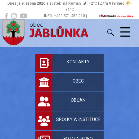
Dnes je
9. srpna 2026
a svátek má
Roman
12°C | Zítra
Vavřinec
31°C
INFO: +420 571 452 210 |
Jablůnka
podatelna@jablunka.cz
Oficiální stránky 
KONTAKTY
OBEC
OBČAN
SPOLKY A INSTITUCE
FOTO A VIDEO