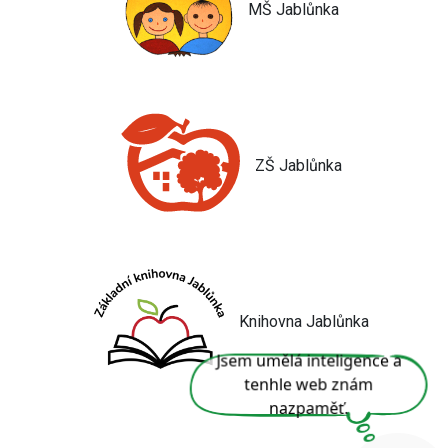
MŠ Jablůnka
ZŠ Jablůnka
Knihovna Jablůnka
Jsem umělá inteligence a
tenhle web znám
nazpaměť.