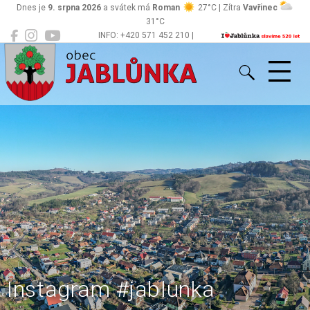
Dnes je
9. srpna 2026
a svátek má
Roman
27°C | Zítra
Vavřinec
31°C
INFO: +420 571 452 210 |
Jablůnka
podatelna@jablunka.cz
Instagram #jablunka