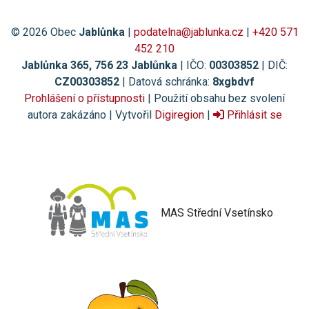
© 2026 Obec
Jablůnka
|
podatelna@jablunka.cz
|
+420 571
452 210
Jablůnka 365, 756 23 Jablůnka
| IČO:
00303852
| DIČ:
CZ00303852
| Datová schránka:
8xgbdvf
Prohlášení o přístupnosti
| Použití obsahu bez svolení
autora zakázáno | Vytvořil
Digiregion
|
Přihlásit se
MAS Střední Vsetínsko