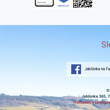
Sl
Jablůnka na F
©
Jablůnka 365, 
Prohlášení o přístupn