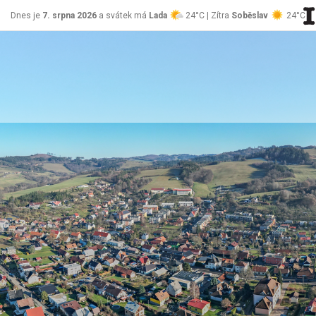
Dnes je
7. srpna 2026
a svátek má
Lada
24°C | Zítra
Soběslav
24°C