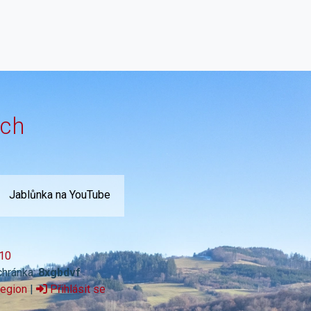
ích
Jablůnka na YouTube
10
chránka:
8xgbdvf
region
|
Přihlásit se