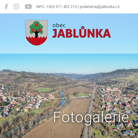
INFO: +420 571 452 210 | podatelna@jablunka.cz
Jablůnka
Fotogalerie