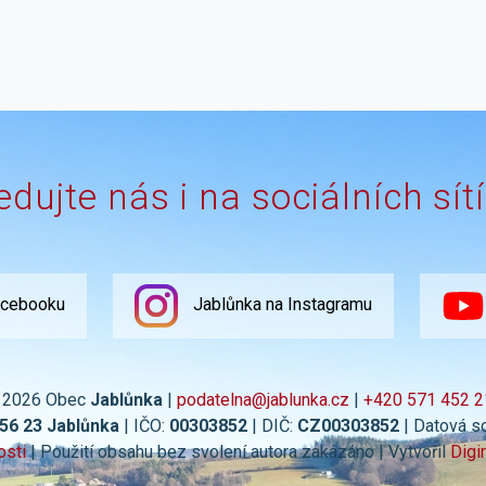
edujte nás i na sociálních sít
acebooku
Jablůnka na Instagramu
 2026 Obec
Jablůnka
|
podatelna@jablunka.cz
|
+420 571 452 2
756 23 Jablůnka
| IČO:
00303852
| DIČ:
CZ00303852
| Datová s
osti
| Použití obsahu bez svolení autora zakázáno | Vytvořil
Digi