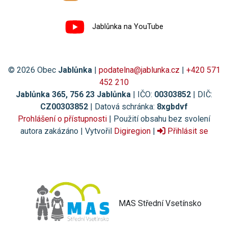
Jablůnka na YouTube
© 2026 Obec
Jablůnka
|
podatelna@jablunka.cz
|
+420 571
452 210
Jablůnka 365, 756 23 Jablůnka
| IČO:
00303852
| DIČ:
CZ00303852
| Datová schránka:
8xgbdvf
Prohlášení o přístupnosti
| Použití obsahu bez svolení
autora zakázáno | Vytvořil
Digiregion
|
Přihlásit se
MAS Střední Vsetínsko