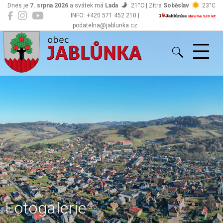
Dnes je
7. srpna 2026
a svátek má
Lada
21°C | Zítra
Soběslav
23°C
INFO: +420 571 452 210 |
podatelna@jablunka.cz
Jablůnka
Fotogalerie