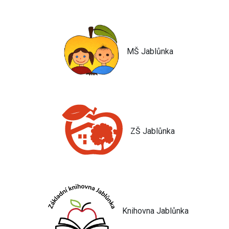
MŠ Jablůnka
ZŠ Jablůnka
Knihovna Jablůnka
Jsem umělá inteligence a