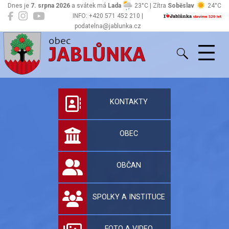
Dnes je
7. srpna 2026
a svátek má
Lada
23°C | Zítra
Soběslav
24°C
INFO: +420 571 452 210 |
podatelna@jablunka.cz
Jablůnka
Oficiální stránky 
KONTAKTY
OBEC
OBČAN
SPOLKY A INSTITUCE
FOTO A VIDEO