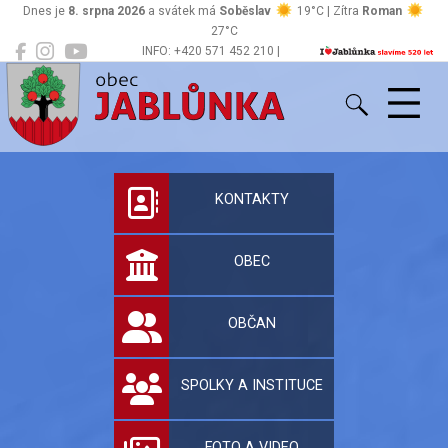
Dnes je
8. srpna 2026
a svátek má
Soběslav
19°C | Zítra
Roman
27°C
INFO: +420 571 452 210 |
Jablůnka
podatelna@jablunka.cz
Oficiální stránky 
KONTAKTY
OBEC
OBČAN
SPOLKY A INSTITUCE
FOTO A VIDEO