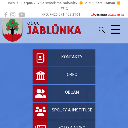
Dnes je
8. srpna 2026
a svátek má
Soběslav
21°C | Zítra
Roman
27°C
INFO: +420 571 452 210 |
Jablůnka
podatelna@jablunka.cz
Oficiální stránky 
KONTAKTY
OBEC
OBČAN
SPOLKY A INSTITUCE
FOTO A VIDEO