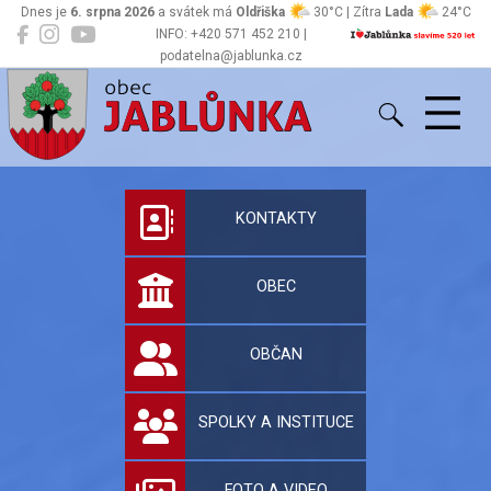
Dnes je
6. srpna 2026
a svátek má
Oldřiška
30°C | Zítra
Lada
24°C
INFO: +420 571 452 210 |
podatelna@jablunka.cz
Jablůnka
Oficiální stránky 
KONTAKTY
OBEC
OBČAN
SPOLKY A INSTITUCE
FOTO A VIDEO