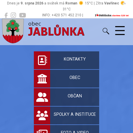
Dnes je
9. srpna 2026
a svátek má
Roman
15°C | Zítra
Vavřinec
31°C
INFO: +420 571 452 210 |
Jablůnka
podatelna@jablunka.cz
Oficiální stránky 
KONTAKTY
OBEC
OBČAN
SPOLKY A INSTITUCE
FOTO A VIDEO