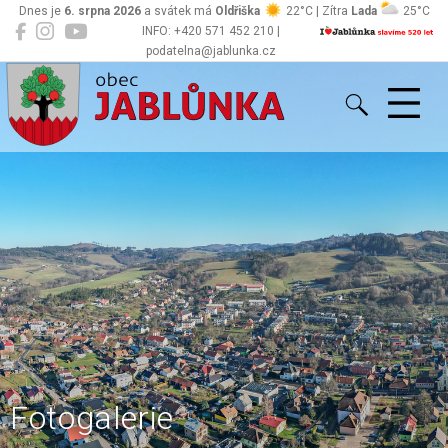
Dnes je
6. srpna 2026
a svátek má
Oldřiška
22°C | Zítra
Lada
25°C
INFO: +420 571 452 210 |
podatelna@jablunka.cz
Jablůnka
Fotogalerie