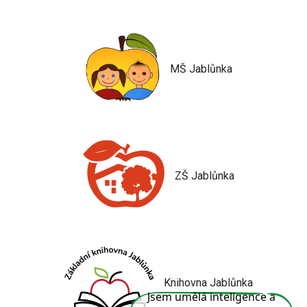
MŠ Jablůnka
ZŠ Jablůnka
Knihovna Jablůnka
Jsem umělá inteligence a