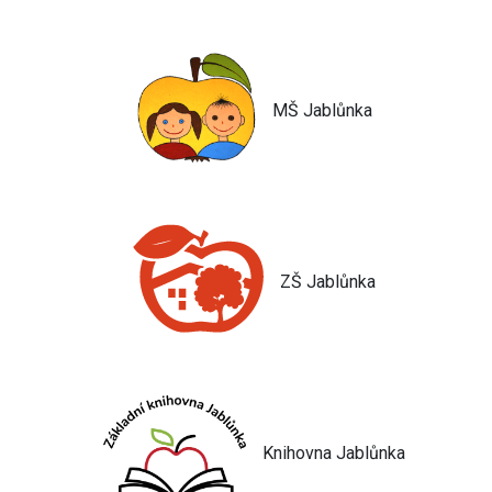
MŠ Jablůnka
ZŠ Jablůnka
Knihovna Jablůnka
Jsem umělá inteligence a