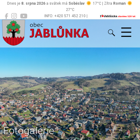
Dnes je
8. srpna 2026
a svátek má
Soběslav
17°C | Zítra
Roman
27°C
INFO: +420 571 452 210 |
Jablůnka
podatelna@jablunka.cz
Fotogalerie