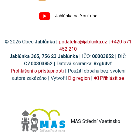
Jablůnka na YouTube
© 2026 Obec
Jablůnka
|
podatelna@jablunka.cz
|
+420 571
452 210
Jablůnka 365, 756 23 Jablůnka
| IČO:
00303852
| DIČ:
CZ00303852
| Datová schránka:
8xgbdvf
Prohlášení o přístupnosti
| Použití obsahu bez svolení
autora zakázáno | Vytvořil
Digiregion
|
Přihlásit se
MAS Střední Vsetínsko