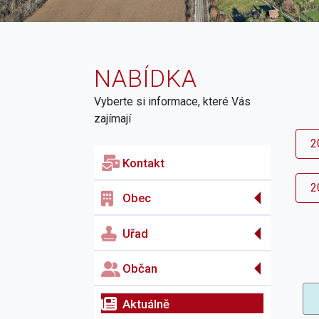
NABÍDKA
Vyberte si informace, které Vás
zajímají
2
Kontakt
2
Obec
Uřad
Občan
Aktuálně