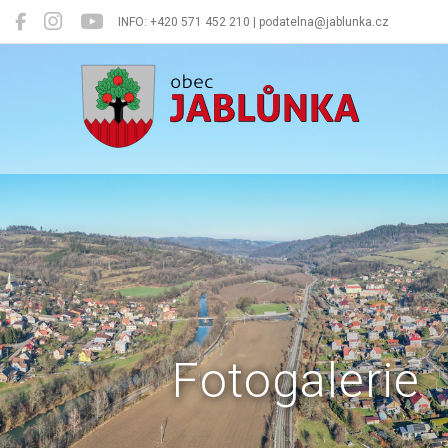
INFO: +420 571 452 210 | podatelna@jablunka.cz
Jablůnka
Fotogalerie