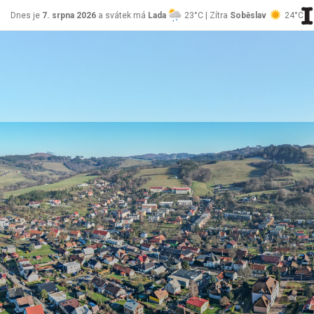
Dnes je
7. srpna 2026
a svátek má
Lada
23°C | Zítra
Soběslav
24°C