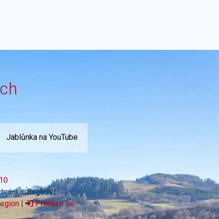
ích
Jablůnka na YouTube
10
chránka:
8xgbdvf
region
|
Přihlásit se