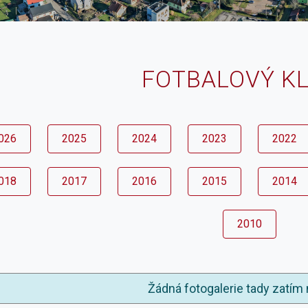
FOTBALOVÝ K
026
2025
2024
2023
2022
018
2017
2016
2015
2014
2010
Žádná fotogalerie tady zatím 