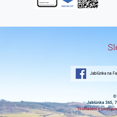
Sl
Jablůnka na F
©
Jablůnka 365, 
Prohlášení o přístupn