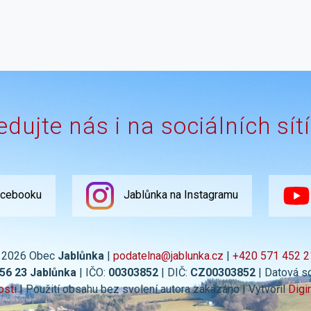
edujte nás i na sociálních sít
acebooku
Jablůnka na Instagramu
 2026 Obec
Jablůnka
|
podatelna@jablunka.cz
|
+420 571 452 2
756 23 Jablůnka
| IČO:
00303852
| DIČ:
CZ00303852
| Datová s
osti
| Použití obsahu bez svolení autora zakázáno | Vytvořil
Digi