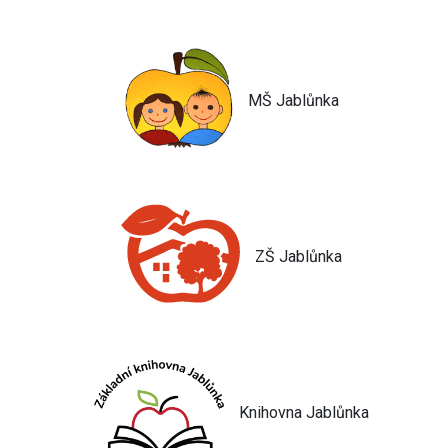
MŠ Jablůnka
ZŠ Jablůnka
Knihovna Jablůnka
Jsem umělá inteligence a