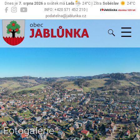
Dnes je
7. srpna 2026
a svátek má
Lada
24°C | Zítra
Soběslav
24°C
INFO: +420 571 452 210 |
podatelna@jablunka.cz
Jablůnka
Fotogalerie