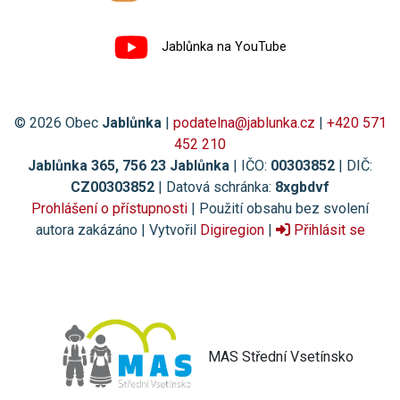
Jablůnka na YouTube
© 2026 Obec
Jablůnka
|
podatelna@jablunka.cz
|
+420 571
452 210
Jablůnka 365, 756 23 Jablůnka
| IČO:
00303852
| DIČ:
CZ00303852
| Datová schránka:
8xgbdvf
Prohlášení o přístupnosti
| Použití obsahu bez svolení
autora zakázáno | Vytvořil
Digiregion
|
Přihlásit se
MAS Střední Vsetínsko