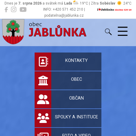
Dnes je
7. srpna 2026
a svátek má
Lada
19°C | Zítra
Soběslav
24°C
INFO: +420 571 452 210 |
podatelna@jablunka.cz
Jablůnka
Oficiální stránky 
KONTAKTY
OBEC
OBČAN
SPOLKY A INSTITUCE
FOTO A VIDEO