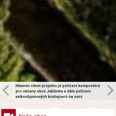
Hlavním cílem projektu je pořízení kompostérů
pro občany obce Jablůnka a dále pořízení
velkoobjemových kontejnerů na svoz
vybraných druhů odpadů v obci.