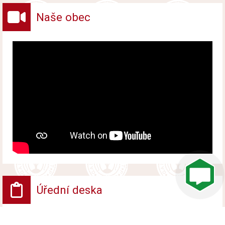
Naše obec
Úřední deska
VV - Návrh opatření obecné povahy