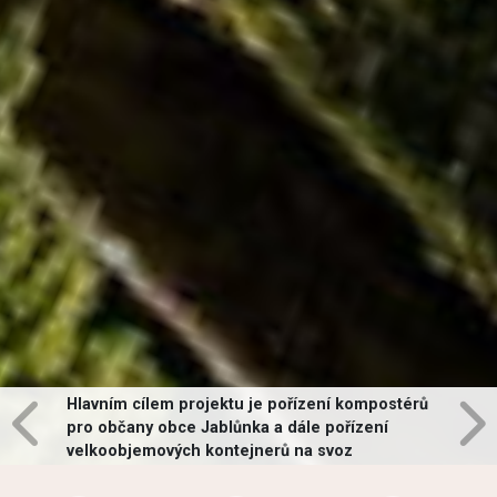
Hlavním cílem projektu je pořízení kompostérů
pro občany obce Jablůnka a dále pořízení
velkoobjemových kontejnerů na svoz
vybraných druhů odpadů v obci.