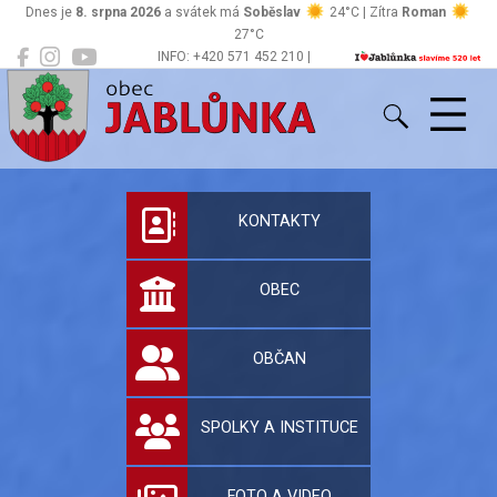
Dnes je
8. srpna 2026
a svátek má
Soběslav
24°C | Zítra
Roman
27°C
INFO: +420 571 452 210 |
Jablůnka
podatelna@jablunka.cz
Oficiální stránky 
KONTAKTY
OBEC
OBČAN
SPOLKY A INSTITUCE
FOTO A VIDEO