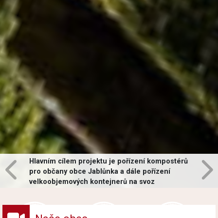
Hlavním cílem projektu je pořízení kompostérů
pro občany obce Jablůnka a dále pořízení
velkoobjemových kontejnerů na svoz
vybraných druhů odpadů v obci.