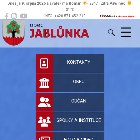
Dnes je
9. srpna 2026
a svátek má
Roman
28°C | Zítra
Vavřinec
31°C
INFO: +420 571 452 210 |
Jablůnka
podatelna@jablunka.cz
Oficiální stránky 
KONTAKTY
OBEC
OBČAN
SPOLKY A INSTITUCE
FOTO A VIDEO