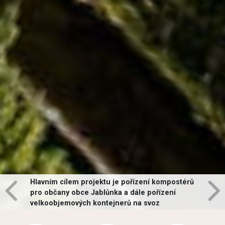
Hlavním cílem projektu je pořízení kompostérů
pro občany obce Jablůnka a dále pořízení
velkoobjemových kontejnerů na svoz
vybraných druhů odpadů v obci.