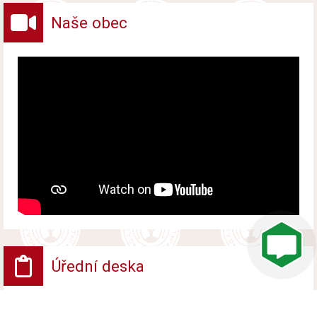
Naše obec
Úřední deska
VV - Návrh opatření obecné povahy