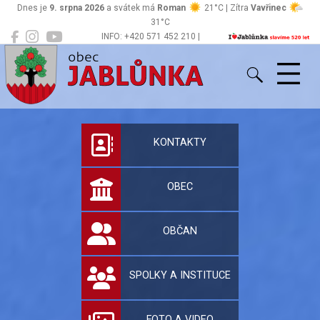
Dnes je
9. srpna 2026
a svátek má
Roman
21°C | Zítra
Vavřinec
31°C
INFO: +420 571 452 210 |
Jablůnka
podatelna@jablunka.cz
Oficiální stránky 
KONTAKTY
OBEC
OBČAN
SPOLKY A INSTITUCE
FOTO A VIDEO