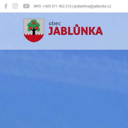
INFO: +420 571 452 210 | podatelna@jablunka.cz
Jablůnka
Oficiální 