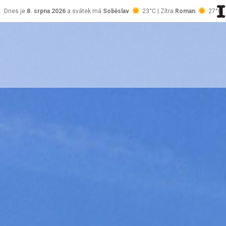
Dnes je
8. srpna 2026
a svátek má
Soběslav
23°C | Zítra
Roman
27°C
stránky Jablůnka