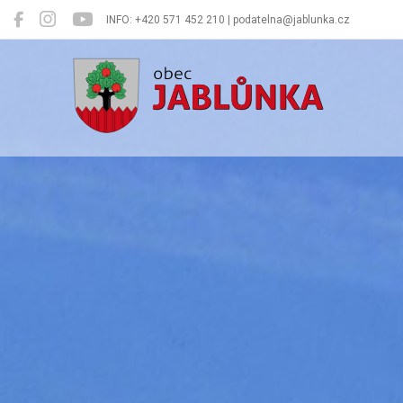
INFO: +420 571 452 210 | podatelna@jablunka.cz
Jablůnka
Oficiální 