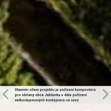
Hlavním cílem projektu je pořízení kompostérů
pro občany obce Jablůnka a dále pořízení
velkoobjemových kontejnerů na svoz
vybraných druhů odpadů v obci.