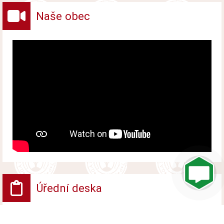
Naše obec
Úřední deska
VV - Návrh opatření obecné povahy