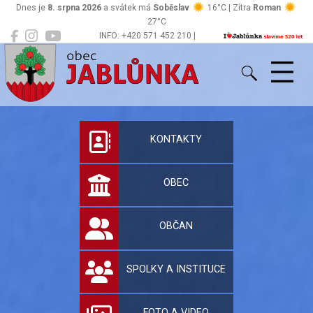
Dnes je
8. srpna 2026
a svátek má
Soběslav
16°C | Zítra
Roman
27°C
INFO: +420 571 452 210 |
Jablůnka
podatelna@jablunka.cz
Oficiální stránky 
KONTAKTY
OBEC
OBČAN
SPOLKY A INSTITUCE
FOTO A VIDEO