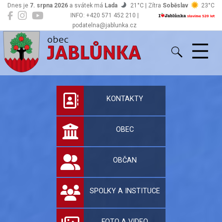
Dnes je
7. srpna 2026
a svátek má
Lada
21°C | Zítra
Soběslav
23°C
INFO: +420 571 452 210 |
podatelna@jablunka.cz
Jablůnka
Oficiální stránky 
KONTAKTY
OBEC
OBČAN
SPOLKY A INSTITUCE
FOTO A VIDEO