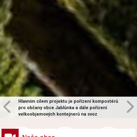
Hlavním cílem projektu je pořízení kompostérů
pro občany obce Jablůnka a dále pořízení
velkoobjemových kontejnerů na svoz
vybraných druhů odpadů v obci.