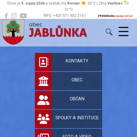
Dnes je
9. srpna 2026
a svátek má
Roman
26°C | Zítra
Vavřinec
31°C
INFO: +420 571 452 210 |
Jablůnka
podatelna@jablunka.cz
Oficiální stránky 
KONTAKTY
OBEC
OBČAN
SPOLKY A INSTITUCE
FOTO A VIDEO