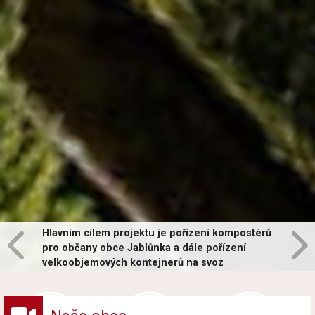
Hlavním cílem projektu je pořízení kompostérů
pro občany obce Jablůnka a dále pořízení
velkoobjemových kontejnerů na svoz
vybraných druhů odpadů v obci.