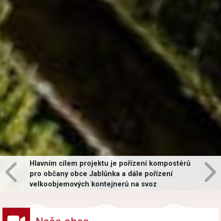
Hlavním cílem projektu je pořízení kompostérů
pro občany obce Jablůnka a dále pořízení
velkoobjemových kontejnerů na svoz
vybraných druhů odpadů v obci.