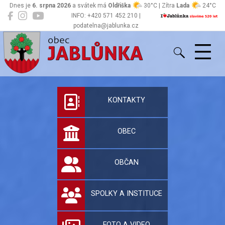
Dnes je
6. srpna 2026
a svátek má
Oldřiška
30°C | Zítra
Lada
24°C
INFO: +420 571 452 210 |
podatelna@jablunka.cz
Jablůnka
Oficiální stránky 
KONTAKTY
OBEC
OBČAN
SPOLKY A INSTITUCE
FOTO A VIDEO