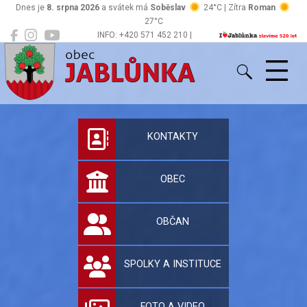
Dnes je
8. srpna 2026
a svátek má
Soběslav
24°C | Zítra
Roman
27°C
INFO: +420 571 452 210 |
Jablůnka
podatelna@jablunka.cz
Oficiální stránky 
KONTAKTY
OBEC
OBČAN
SPOLKY A INSTITUCE
FOTO A VIDEO