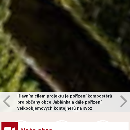
Hlavním cílem projektu je pořízení kompostérů
pro občany obce Jablůnka a dále pořízení
velkoobjemových kontejnerů na svoz
vybraných druhů odpadů v obci.