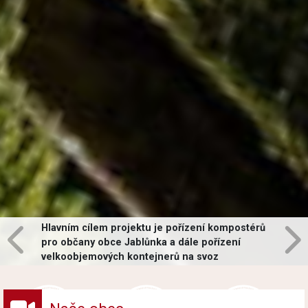
Hlavním cílem projektu je pořízení kompostérů
pro občany obce Jablůnka a dále pořízení
velkoobjemových kontejnerů na svoz
vybraných druhů odpadů v obci.