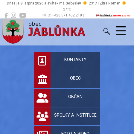
Dnes je
8. srpna 2026
a svátek má
Soběslav
23°C | Zítra
Roman
27°C
INFO: +420 571 452 210 |
Jablůnka
podatelna@jablunka.cz
Oficiální stránky 
KONTAKTY
OBEC
OBČAN
SPOLKY A INSTITUCE
FOTO A VIDEO