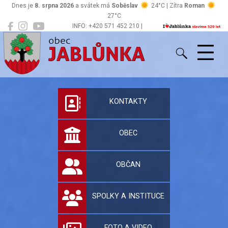
Dnes je
8. srpna 2026
a svátek má
Soběslav
24°C | Zítra
Roman
27°C
INFO: +420 571 452 210 |
Jablůnka
podatelna@jablunka.cz
Oficiální stránky 
KONTAKTY
OBEC
OBČAN
SPOLKY A INSTITUCE
FOTO A VIDEO