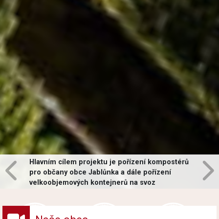
Hlavním cílem projektu je pořízení kompostérů
pro občany obce Jablůnka a dále pořízení
velkoobjemových kontejnerů na svoz
vybraných druhů odpadů v obci.