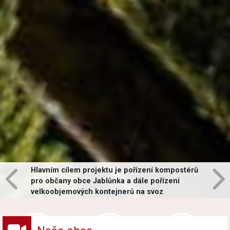
Hlavním cílem projektu je pořízení kompostérů
pro občany obce Jablůnka a dále pořízení
velkoobjemových kontejnerů na svoz
vybraných druhů odpadů v obci.