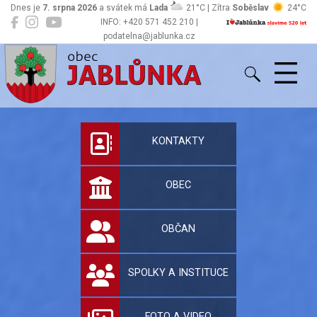
Dnes je
7. srpna 2026
a svátek má
Lada
21°C | Zítra
Soběslav
24°C
INFO: +420 571 452 210 |
podatelna@jablunka.cz
Jablůnka
Oficiální stránky 
KONTAKTY
OBEC
OBČAN
SPOLKY A INSTITUCE
FOTO A VIDEO