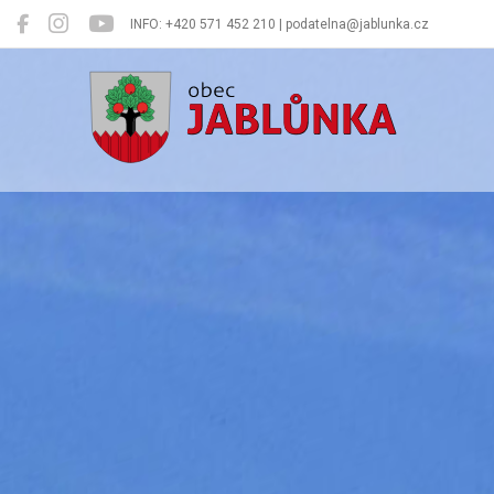
INFO: +420 571 452 210 | podatelna@jablunka.cz
Jablůnka
Oficiální 