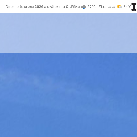
Dnes je
6. srpna 2026
a svátek má
Oldřiška
27°C | Zítra
Lada
24°C
stránky Jablůnka