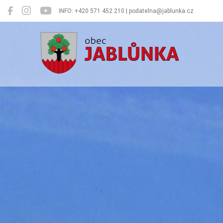
INFO: +420 571 452 210 | podatelna@jablunka.cz
Jablůnka
Oficiální 