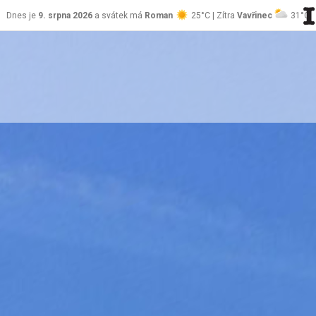
Dnes je
9. srpna 2026
a svátek má
Roman
25°C | Zítra
Vavřinec
31°C
stránky Jablůnka