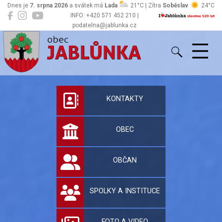
Dnes je
7. srpna 2026
a svátek má
Lada
21°C | Zítra
Soběslav
24°C
INFO: +420 571 452 210 |
podatelna@jablunka.cz
Jablůnka
Oficiální stránky 
KONTAKTY
OBEC
OBČAN
SPOLKY A INSTITUCE
FOTO A VIDEO