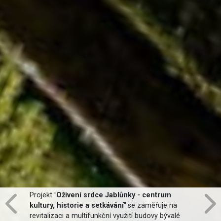
Projekt
"Oživení srdce Jablůnky - centrum
kultury, historie a setkávání"
se zaměřuje na
revitalizaci a multifunkční využití budovy bývalé