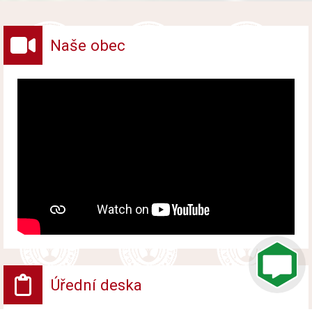
pošty v centru obce Jablůnka. Hlavní součástí
projektu bude oprava interiéru, moderní opláštění
budovy a revitalizace zahrady.
Naše obec
Úřední deska