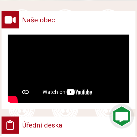
vybraných druhů odpadů v obci.
Naše obec
Úřední deska