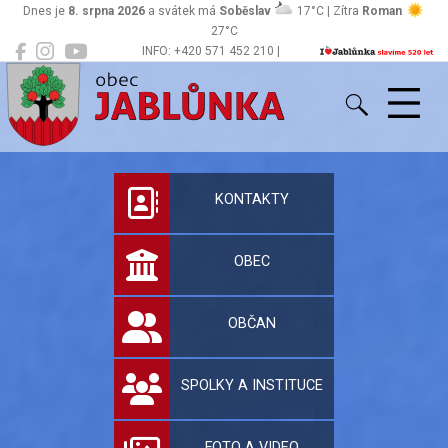
Dnes je
8. srpna 2026
a svátek má
Soběslav
17°C | Zítra
Roman
27°C
INFO: +420 571 452 210 |
Jablůnka
podatelna@jablunka.cz
Oficiální stránky 
KONTAKTY
OBEC
OBČAN
SPOLKY A INSTITUCE
FOTO A VIDEO