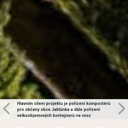
Hlavním cílem projektu je pořízení kompostérů
pro občany obce Jablůnka a dále pořízení
velkoobjemových kontejnerů na svoz
vybraných druhů odpadů v obci.