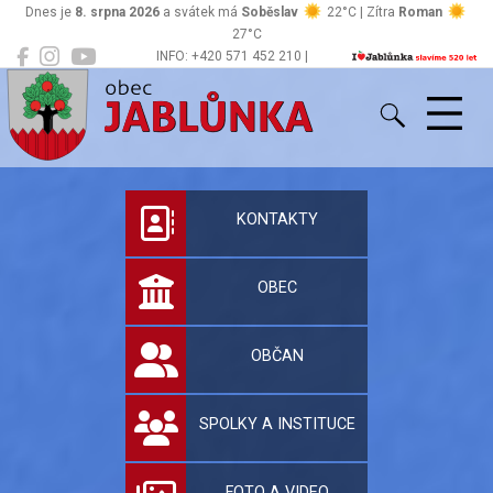
Dnes je
8. srpna 2026
a svátek má
Soběslav
22°C | Zítra
Roman
27°C
INFO: +420 571 452 210 |
Jablůnka
podatelna@jablunka.cz
Oficiální stránky 
KONTAKTY
OBEC
OBČAN
SPOLKY A INSTITUCE
FOTO A VIDEO