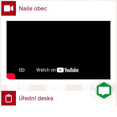
Naše obec
Úřední deska
VV - Návrh opatření obecné povahy