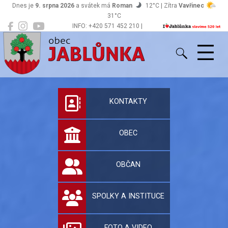
Dnes je
9. srpna 2026
a svátek má
Roman
12°C | Zítra
Vavřinec
31°C
INFO: +420 571 452 210 |
Jablůnka
podatelna@jablunka.cz
Oficiální stránky 
KONTAKTY
OBEC
OBČAN
SPOLKY A INSTITUCE
FOTO A VIDEO