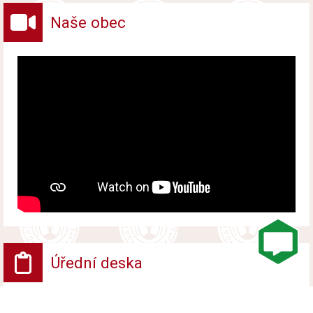
Naše obec
Úřední deska
VV - Návrh opatření obecné povahy