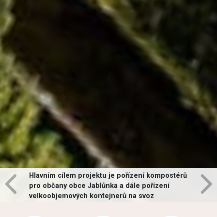
Hlavním cílem projektu je pořízení kompostérů
pro občany obce Jablůnka a dále pořízení
velkoobjemových kontejnerů na svoz
vybraných druhů odpadů v obci.