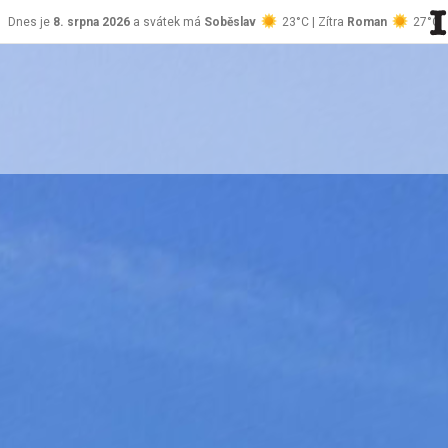
Dnes je
8. srpna 2026
a svátek má
Soběslav
23°C | Zítra
Roman
27°C
stránky Jablůnka