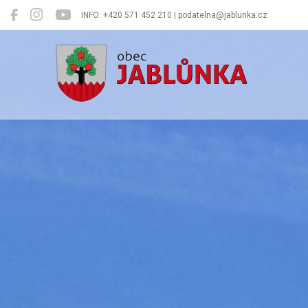
INFO: +420 571 452 210 | podatelna@jablunka.cz
Jablůnka
Oficiální 