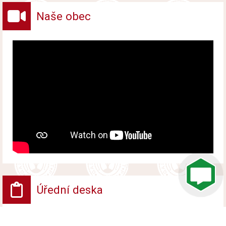
Naše obec
Úřední deska
VV - Návrh opatření obecné povahy