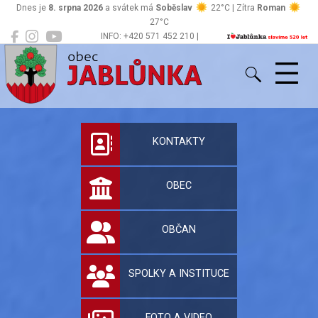
Dnes je
8. srpna 2026
a svátek má
Soběslav
22°C | Zítra
Roman
27°C
INFO: +420 571 452 210 |
Jablůnka
podatelna@jablunka.cz
Oficiální stránky 
KONTAKTY
OBEC
OBČAN
SPOLKY A INSTITUCE
FOTO A VIDEO