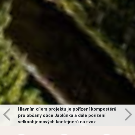
Hlavním cílem projektu je pořízení kompostérů
pro občany obce Jablůnka a dále pořízení
velkoobjemových kontejnerů na svoz
vybraných druhů odpadů v obci.