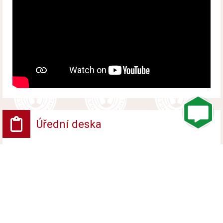
Úřední deska
VV - Návrh opatření obecné povahy
Vyvěšeno od 6. srpna 2026 do 24. srpna 2026
VV - ROZHODNUTÍ POVOLENÍ UZAVÍRKY
PROVOZU NA POZEMNÍ KOMUNIKACI
Vyvěšeno od 6. srpna 2026 do 24. srpna 2026