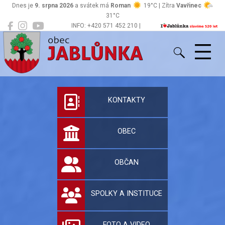
Dnes je
9. srpna 2026
a svátek má
Roman
19°C | Zítra
Vavřinec
31°C
INFO: +420 571 452 210 |
Jablůnka
podatelna@jablunka.cz
Oficiální stránky 
KONTAKTY
OBEC
OBČAN
SPOLKY A INSTITUCE
FOTO A VIDEO