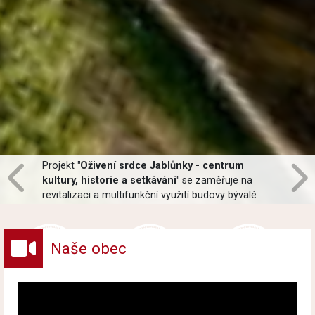
Projekt
"Oživení srdce Jablůnky - centrum
kultury, historie a setkávání"
se zaměřuje na
revitalizaci a multifunkční využití budovy bývalé
pošty v centru obce Jablůnka. Hlavní součástí
projektu bude oprava interiéru, moderní opláštění
budovy a revitalizace zahrady.
Naše obec