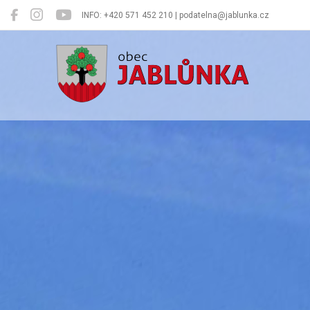
INFO: +420 571 452 210 | podatelna@jablunka.cz
Jablůnka
Oficiální 