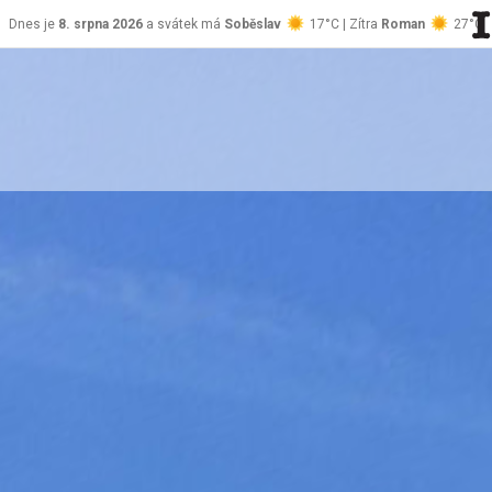
Dnes je
8. srpna 2026
a svátek má
Soběslav
17°C | Zítra
Roman
27°C
stránky Jablůnka