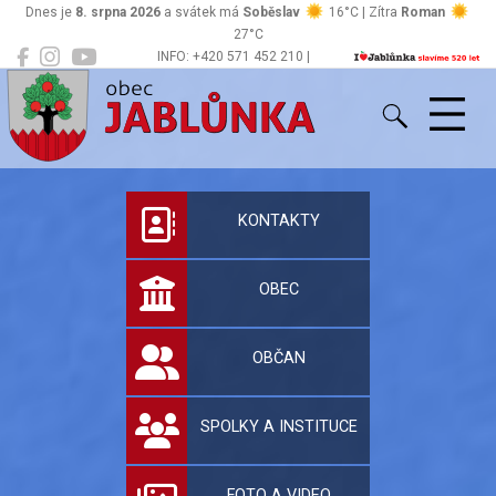
Dnes je
8. srpna 2026
a svátek má
Soběslav
16°C | Zítra
Roman
27°C
INFO: +420 571 452 210 |
Jablůnka
podatelna@jablunka.cz
Oficiální stránky 
KONTAKTY
OBEC
OBČAN
SPOLKY A INSTITUCE
FOTO A VIDEO