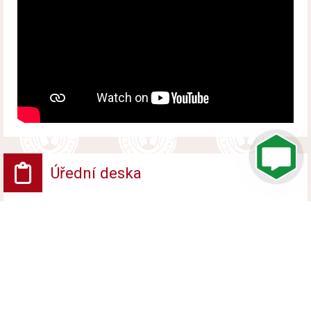
Úřední deska
VV - Návrh opatření obecné povahy
Vyvěšeno od 6. srpna 2026 do 24. srpna 2026
VV - ROZHODNUTÍ POVOLENÍ UZAVÍRKY
PROVOZU NA POZEMNÍ KOMUNIKACI
Vyvěšeno od 6. srpna 2026 do 24. srpna 2026