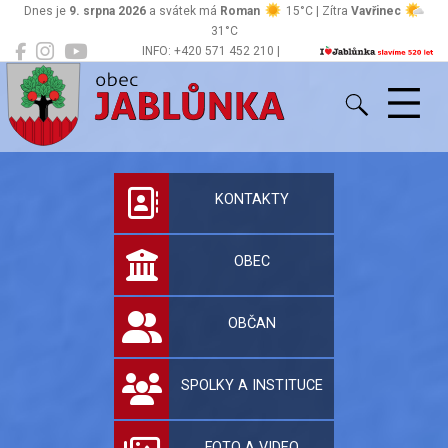
Dnes je
9. srpna 2026
a svátek má
Roman
15°C | Zítra
Vavřinec
31°C
INFO: +420 571 452 210 |
Jablůnka
podatelna@jablunka.cz
Oficiální stránky 
KONTAKTY
OBEC
OBČAN
SPOLKY A INSTITUCE
FOTO A VIDEO