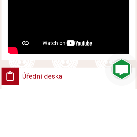
Úřední deska
VV - Návrh opatření obecné povahy
Vyvěšeno od 6. srpna 2026 do 24. srpna 2026
VV - ROZHODNUTÍ POVOLENÍ UZAVÍRKY
PROVOZU NA POZEMNÍ KOMUNIKACI
Vyvěšeno od 6. srpna 2026 do 24. srpna 2026