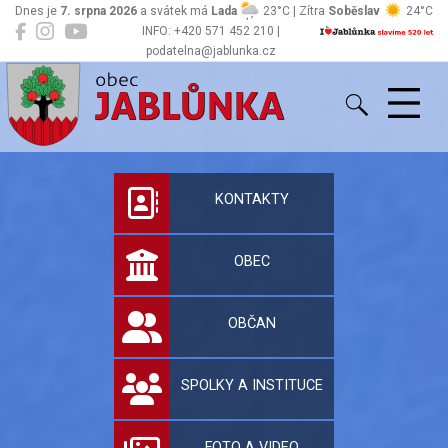
Dnes je
7. srpna 2026
a svátek má
Lada
23°C | Zítra
Soběslav
24°C
INFO: +420 571 452 210 |
podatelna@jablunka.cz
Jablůnka
Oficiální stránky 
KONTAKTY
OBEC
OBČAN
SPOLKY A INSTITUCE
FOTO A VIDEO