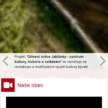
Projekt
"Oživení srdce Jablůnky - centrum
kultury, historie a setkávání"
se zaměřuje na
revitalizaci a multifunkční využití budovy bývalé
pošty v centru obce Jablůnka. Hlavní součástí
projektu bude oprava interiéru, moderní opláštění
budovy a revitalizace zahrady.
Naše obec