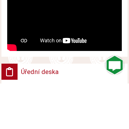
Úřední deska
VV - Návrh opatření obecné povahy
Vyvěšeno od 6. srpna 2026 do 24. srpna 2026
VV - ROZHODNUTÍ POVOLENÍ UZAVÍRKY
PROVOZU NA POZEMNÍ KOMUNIKACI
Vyvěšeno od 6. srpna 2026 do 24. srpna 2026