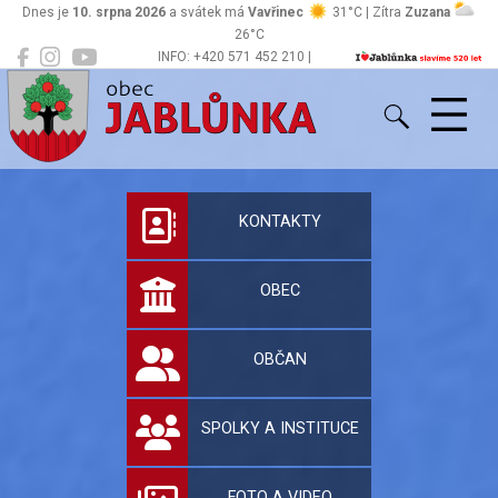
Dnes je
10. srpna 2026
a svátek má
Vavřinec
31°C | Zítra
Zuzana
26°C
INFO: +420 571 452 210 |
Jablůnka
podatelna@jablunka.cz
Oficiální stránky 
KONTAKTY
OBEC
OBČAN
SPOLKY A INSTITUCE
FOTO A VIDEO