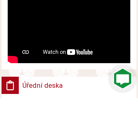
Úřední deska
VV - Návrh opatření obecné povahy
Vyvěšeno od 6. srpna 2026 do 24. srpna 2026
VV - ROZHODNUTÍ POVOLENÍ UZAVÍRKY
PROVOZU NA POZEMNÍ KOMUNIKACI
Vyvěšeno od 6. srpna 2026 do 24. srpna 2026