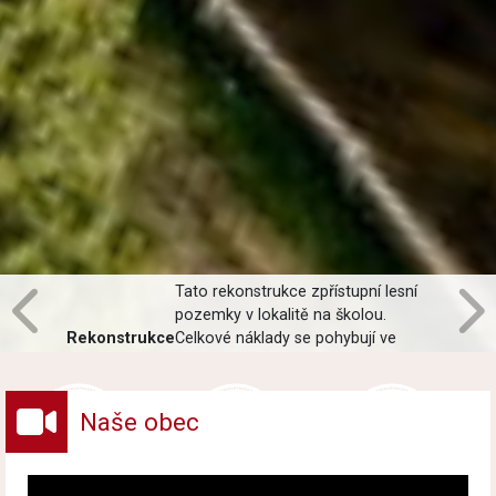
Tato rekonstrukce zpřístupní lesní
pozemky v lokalitě na školou.
Rekonstrukce
Celkové náklady se pohybují ve
LC Nad
výši do 6 000 000 Kč, přičemž 4
vodojemem.
392 000 Kč je hrazeno ze Státního
zemědělského intervenčního
Naše obec
fondu.