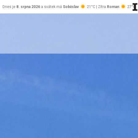
Dnes je
8. srpna 2026
a svátek má
Soběslav
21°C | Zítra
Roman
27°C
stránky Jablůnka