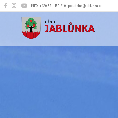
INFO: +420 571 452 210 | podatelna@jablunka.cz
Jablůnka
Oficiální 