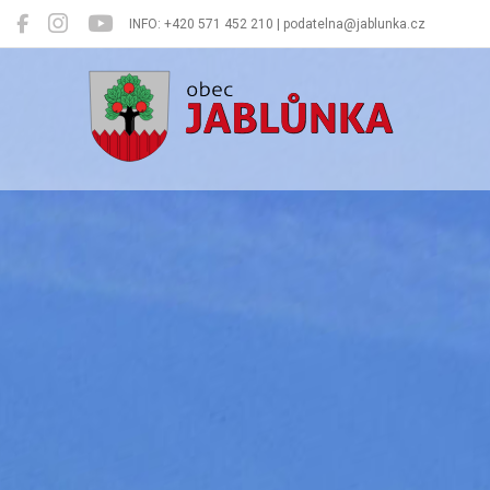
INFO: +420 571 452 210 | podatelna@jablunka.cz
Jablůnka
Oficiální 