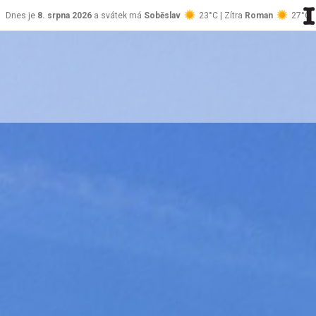
Dnes je
8. srpna 2026
a svátek má
Soběslav
23°C | Zítra
Roman
27°C
stránky Jablůnka