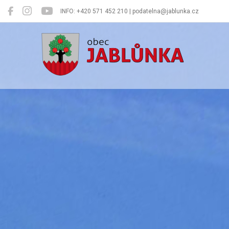
INFO: +420 571 452 210 | podatelna@jablunka.cz
Jablůnka
Oficiální 