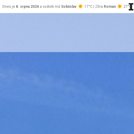
Dnes je
8. srpna 2026
a svátek má
Soběslav
17°C | Zítra
Roman
27°C
stránky Jablůnka