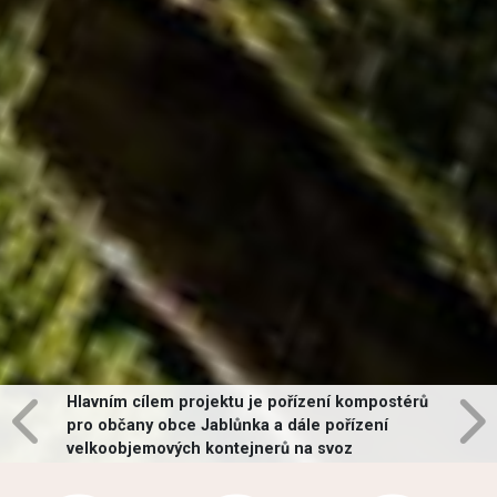
Hlavním cílem projektu je pořízení kompostérů
pro občany obce Jablůnka a dále pořízení
velkoobjemových kontejnerů na svoz
vybraných druhů odpadů v obci.