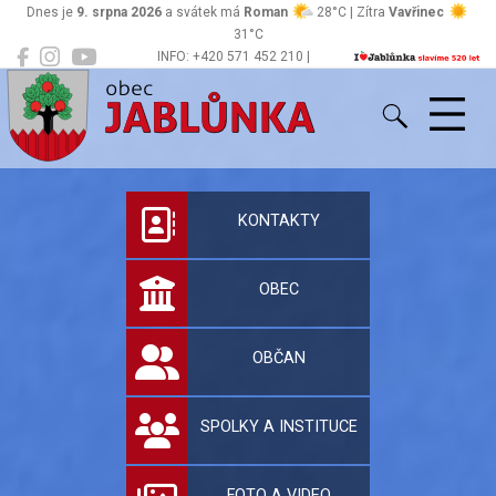
Dnes je
9. srpna 2026
a svátek má
Roman
28°C | Zítra
Vavřinec
31°C
INFO: +420 571 452 210 |
Jablůnka
podatelna@jablunka.cz
Oficiální stránky 
KONTAKTY
OBEC
OBČAN
SPOLKY A INSTITUCE
FOTO A VIDEO