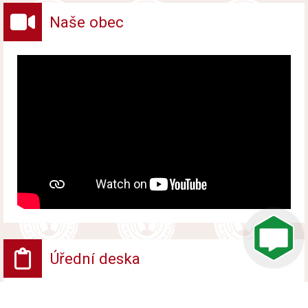
Naše obec
Úřední deska
VV - Návrh opatření obecné povahy