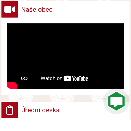
Naše obec
Úřední deska
VV - Návrh opatření obecné povahy