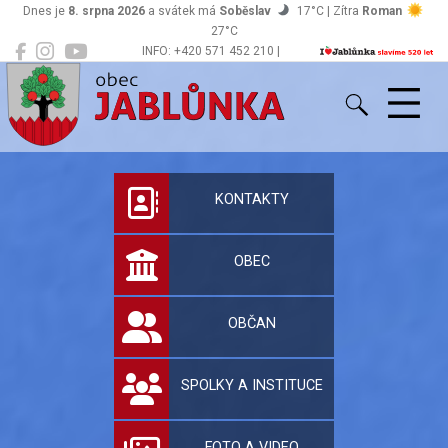
Dnes je
8. srpna 2026
a svátek má
Soběslav
17°C | Zítra
Roman
27°C
INFO: +420 571 452 210 |
Jablůnka
podatelna@jablunka.cz
Oficiální stránky 
KONTAKTY
OBEC
OBČAN
SPOLKY A INSTITUCE
FOTO A VIDEO