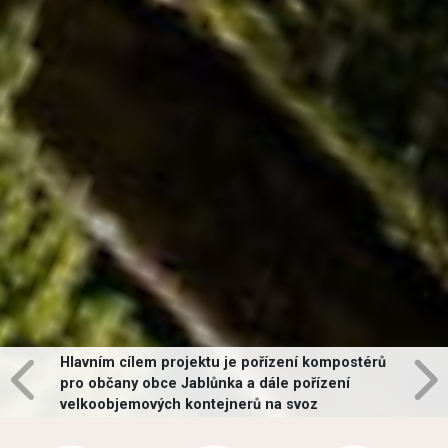
Hlavním cílem projektu je pořízení kompostérů
pro občany obce Jablůnka a dále pořízení
velkoobjemových kontejnerů na svoz
vybraných druhů odpadů v obci.