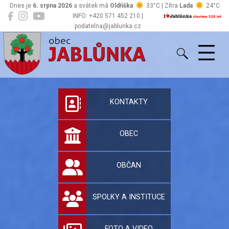
Dnes je
6. srpna 2026
a svátek má
Oldřiška
33°C | Zítra
Lada
24°C
INFO: +420 571 452 210 |
podatelna@jablunka.cz
Jablůnka
Oficiální stránky 
KONTAKTY
OBEC
OBČAN
SPOLKY A INSTITUCE
FOTO A VIDEO