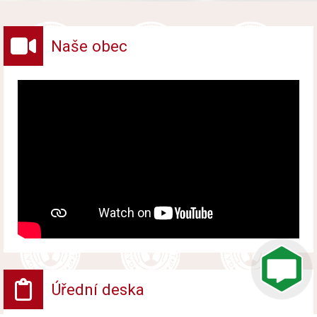
vybraných druhů odpadů v obci.
Naše obec
Úřední deska