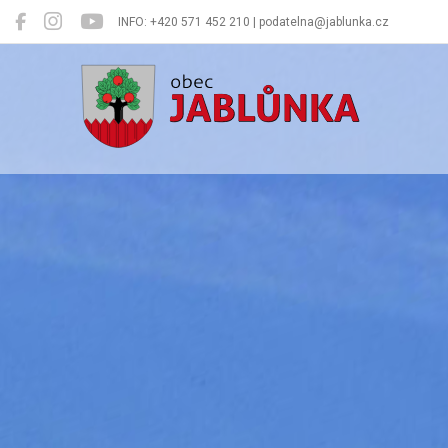
INFO: +420 571 452 210 | podatelna@jablunka.cz
Jablůnka
Oficiální 