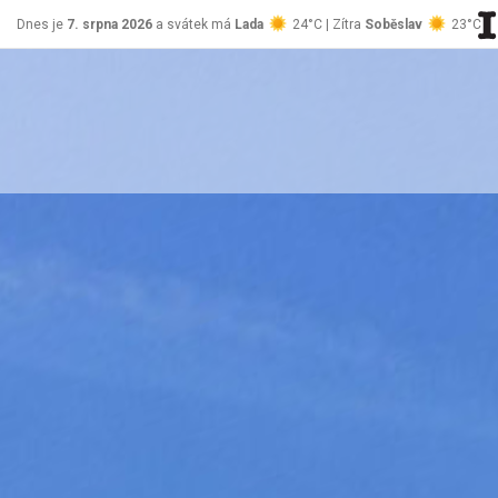
Dnes je
7. srpna 2026
a svátek má
Lada
24°C | Zítra
Soběslav
23°C
stránky Jablůnka